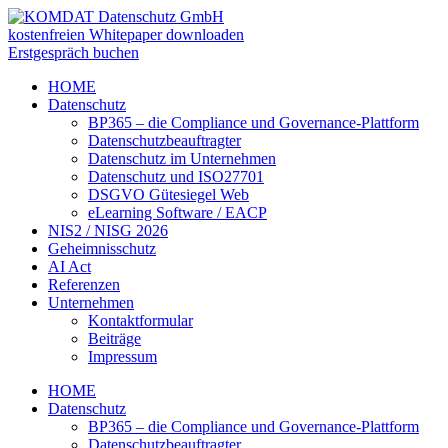
kostenfreien Whitepaper downloaden
Erstgespräch buchen
HOME
Datenschutz
BP365 – die Compliance und Governance-Plattform
Datenschutzbeauftragter
Datenschutz im Unternehmen
Datenschutz und ISO27701
DSGVO Gütesiegel Web
eLearning Software / EACP
NIS2 / NISG 2026
Geheimnisschutz
AI Act
Referenzen
Unternehmen
Kontaktformular
Beiträge
Impressum
HOME
Datenschutz
BP365 – die Compliance und Governance-Plattform
Datenschutzbeauftragter