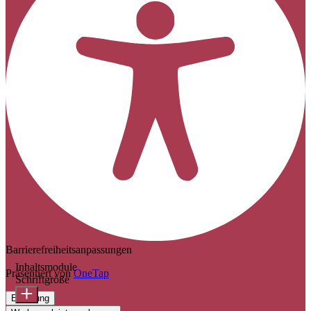
Barrierefreiheitsanpassungen
Inhaltsmodule
Präsentiert von
OneTap
Schriftgröße
Erklärung