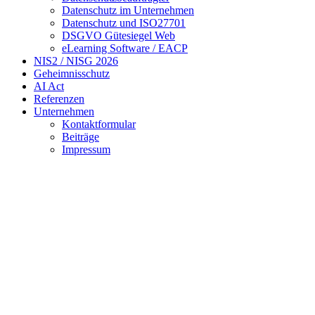
Datenschutz im Unternehmen
Datenschutz und ISO27701
DSGVO Gütesiegel Web
eLearning Software / EACP
NIS2 / NISG 2026
Geheimnisschutz
AI Act
Referenzen
Unternehmen
Kontaktformular
Beiträge
Impressum
Das
führende Unternehmen
im
Datenschutz
und das Bindeglied zwischen Organisation,