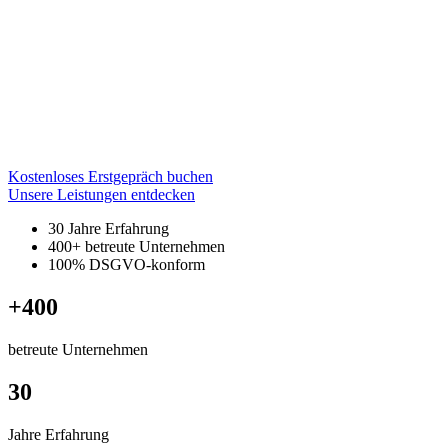
Personal, IT und Rechtsvorschriften
Datenschutz, der Ihr Unternehmen absichert
Rechtssicher. Praxisnah. Verlässlich.
Professionelle Beratung (DSGVO, NIS2, AI-Act, ISO/IEC27001)
für Unternehmen aller Größen.
Wir schützen Ihre Daten, Ihre Reputation und Ihr Geschäft.
Kostenloses Erstgepräch buchen
Unsere Leistungen entdecken
30 Jahre Erfahrung
400+ betreute Unternehmen
100% DSGVO-konform
+400
betreute Unternehmen
30
Jahre Erfahrung